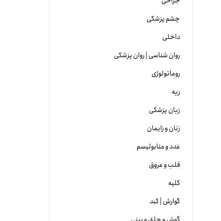
جراحی
چشم پزشکی
داخلی
روان شناسی | روان پزشکی
روماتولوژی
ریه
زبان پزشکی
زنان و زایمان
غدد و متابولیسم
قلب و عروق
کلیه
گوارش | کبد
گوش و حلق و بینی