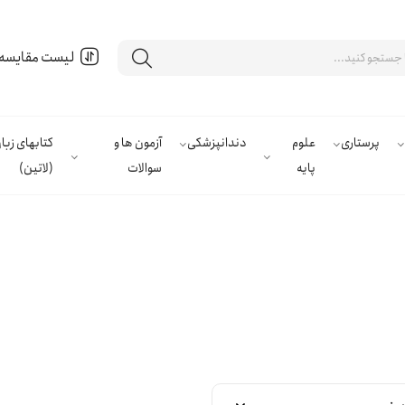
لیست مقایسه
پرستاری
علوم
دندانپزشکی
آزمون ها و
کتابهای زب
پایه
سوالات
(لاتین)