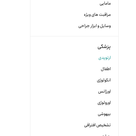
مامایی
مراقبت های ویژه
وسایل و ابزار جراحی
پزشکی
ارتوپدی
اطفال
انکولوژی
اورژانس
اورولوژی
بیهوشی
تشخیص افتراقی