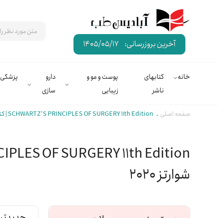
آخرین بروزرسانی:
1405/05/17
خانه
کتابهای
پوست و مو و
دارو
پزشکی
ناشر
زیبایی
سازی
صفحه اصلی
SCHWARTZ'S PRINCIPLES OF SURGERY 11th Edition | کتاب اصول جراحی شوارتز ویرایش یازدهم | جراحی شوارتز 2020
شوارتز 2020