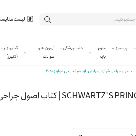
لیست مقایسه
پرستاری
علوم
دندانپزشکی
آزمون ها و
کتابهای زب
پایه
سوالات
(لاتین)
S PRINCIPLES OF SURGERY 11th Edition