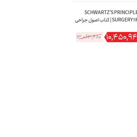
SCHWARTZ’S PRINCIPL
SURGERY 11th Edition | کتاب اصول جراحی
یش یازدهم | جراحی شوارتز 2019
۱۰,۴۵۰,۹
۱۳,۰۶۳,۶۸۰