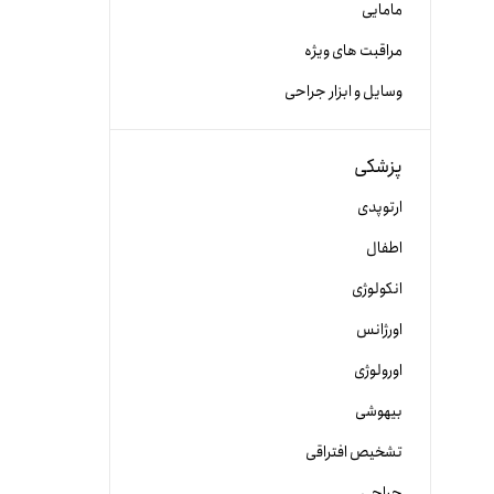
مامایی
مراقبت های ویژه
وسایل و ابزار جراحی
پزشکی
ارتوپدی
اطفال
انکولوژی
اورژانس
اورولوژی
بیهوشی
تشخیص افتراقی
جراحی