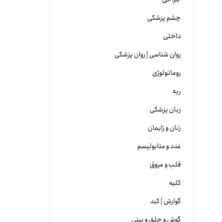
چشم پزشکی
داخلی
روان شناسی | روان پزشکی
روماتولوژی
ریه
زبان پزشکی
زنان و زایمان
غدد و متابولیسم
قلب و عروق
کلیه
گوارش | کبد
گوش و حلق و بینی