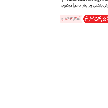
وژی پزشکی ویرایش دهم | میکروب
شناسی مورای 2026
۴,۳۵۴,۵
۵,۴۴۳,۲۰۰