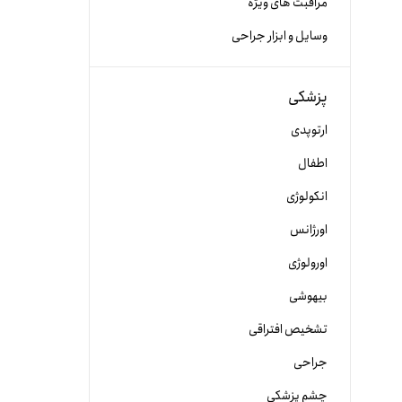
مراقبت های ویژه
وسایل و ابزار جراحی
پزشکی
ارتوپدی
اطفال
انکولوژی
اورژانس
اورولوژی
بیهوشی
تشخیص افتراقی
جراحی
چشم پزشکی