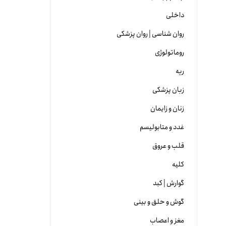
داخلی
روان شناسی | روان پزشکی
روماتولوژی
ریه
زبان پزشکی
زنان و زایمان
غدد و متابولیسم
قلب و عروق
کلیه
گوارش | کبد
گوش و حلق و بینی
مغز و اعصاب