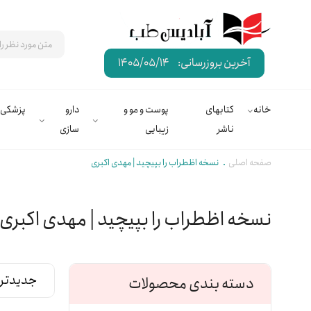
آخرین بروزرسانی:
1405/05/14
خانه
کتابهای
پوست و مو و
دارو
پزشکی
ناشر
زیبایی
سازی
صفحه اصلی
نسخه اظطراب را بپیچید | مهدی اکبری
نسخه اظطراب را بپیچید | مهدی اکبری
دسته بندی محصولات