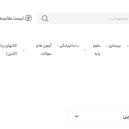
لیست مقایسه
پرستاری
علوم
دندانپزشکی
آزمون ها و
کتابهای زب
پایه
سوالات
(لاتین)