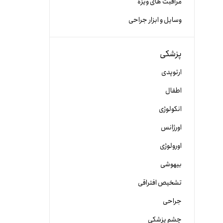
مراقبت های ویژه
وسایل و ابزار جراحی
پزشکی
ارتوپدی
اطفال
انکولوژی
اورژانس
اورولوژی
بیهوشی
تشخیص افتراقی
جراحی
چشم پزشکی