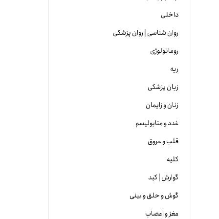
داخلی
روان شناسی | روان پزشکی
روماتولوژی
ریه
زبان پزشکی
زنان و زایمان
غدد و متابولیسم
قلب و عروق
کلیه
گوارش | کبد
گوش و حلق و بینی
مغز و اعصاب