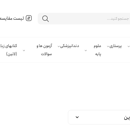
لیست مقایسه
پرستاری
علوم
دندانپزشکی
آزمون ها و
کتابهای زب
پایه
سوالات
(لاتین)