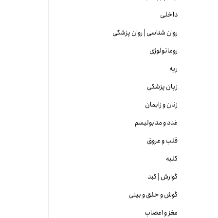
داخلی
روان شناسی | روان پزشکی
روماتولوژی
ریه
زبان پزشکی
زنان و زایمان
غدد و متابولیسم
قلب و عروق
کلیه
گوارش | کبد
گوش و حلق و بینی
مغز و اعصاب