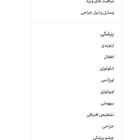
مراقبت های ویژه
وسایل و ابزار جراحی
پزشکی
ارتوپدی
اطفال
انکولوژی
اورژانس
اورولوژی
بیهوشی
تشخیص افتراقی
جراحی
چشم پزشکی