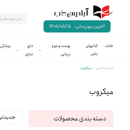
آخرین بروزرسانی:
1405/05/15
خانه
کتابهای
پوست و مو و
دارو
پزشکی
ناشر
زیبایی
سازی
صفحه اصلی
میکروب
میکروب
دسته بندی محصولات