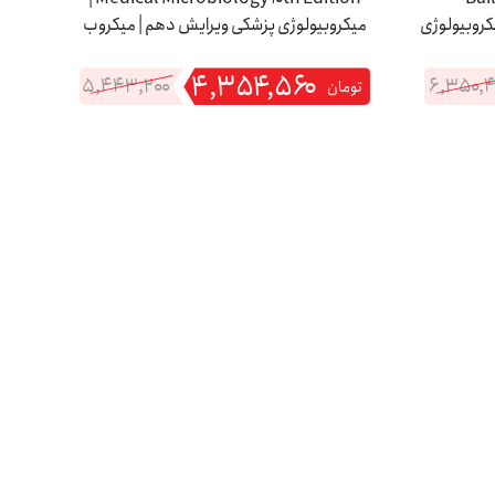
Microbiology 16 | میکروبیولوژی
میکروبیولوژی پزشکی ویرایش دهم | میکروب
انزدهم |
شناسی مورای 2026
۴,۳۵۴,۵۶۰
۵,۴۴۳,۲۰۰
۶,۳۵۰,۴
تومان