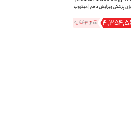
وژی پزشکی ویرایش دهم | میکروب
شناسی مورای 2026
۴,۳۵۴,۵
۵,۴۴۳,۲۰۰