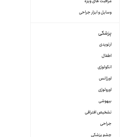
مراقبت های ویژه
وسایل و ابزار جراحی
پزشکی
ارتوپدی
اطفال
انکولوژی
اورژانس
اورولوژی
بیهوشی
تشخیص افتراقی
جراحی
چشم پزشکی