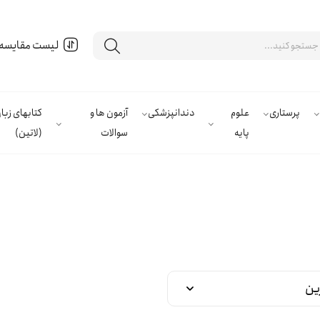
لیست مقایسه
پرستاری
علوم
دندانپزشکی
آزمون ها و
کتابهای زب
پایه
سوالات
(لاتین)