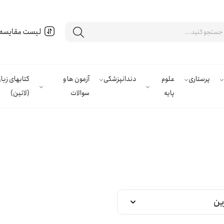
لیست مقایسه
پرستاری
علوم
دندانپزشکی
آزمون ها و
کتابهای زب
پایه
سوالات
(لاتین)