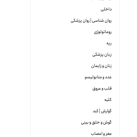
داخلی
روان شناسی | روان پزشکی
روماتولوژی
ریه
زبان پزشکی
زنان و زایمان
غدد و متابولیسم
قلب و عروق
کلیه
گوارش | کبد
گوش و حلق و بینی
مغز و اعصاب