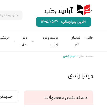
آخرین بروزرسانی:
1405/05/17
خانه
کتابهای
پوست و مو و
دارو
پزشکی
ناشر
زیبایی
سازی
صفحه اصلی
میترا زندی
میترا زندی
دسته بندی محصولات