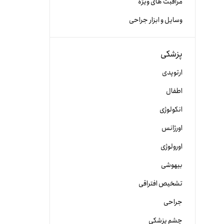
مراقبت های ویژه
وسایل و ابزار جراحی
پزشکی
ارتوپدی
اطفال
انکولوژی
اورژانس
اورولوژی
بیهوشی
تشخیص افتراقی
جراحی
چشم پزشکی