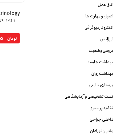
اتاق عمل
crinology
اصول و مهارت ها
15th
الکتروکاردیوگرافی
پان
۰
تومان
اورژانس
بررسی وضعیت
بهداشت جامعه
بهداشت روان
پرستاری بالینی
تست تشخیصی و آزمایشگاهی
تغذیه پرستاری
داخلی جراحی
مادران نوزادان