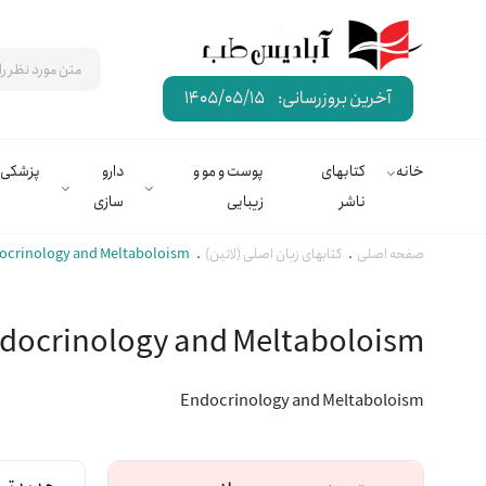
آخرین بروزرسانی:
1405/05/15
خانه
کتابهای
پوست و مو و
دارو
پزشکی
ناشر
زیبایی
سازی
صفحه اصلی
کتابهای زبان اصلی (لاتین)
ocrinology and Meltaboloism
docrinology and Meltaboloism
Endocrinology and Meltaboloism