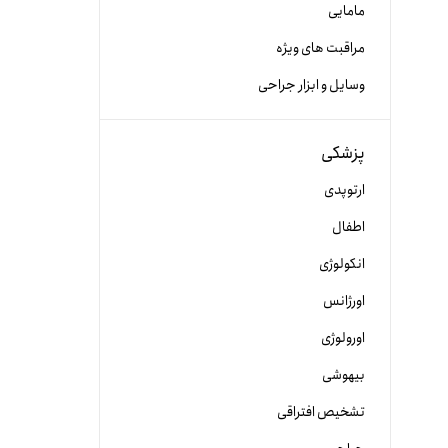
مامایی
مراقبت های ویژه
وسایل و ابزار جراحی
پزشکی
ارتوپدی
اطفال
انکولوژی
اورژانس
اورولوژی
بیهوشی
تشخیص افتراقی