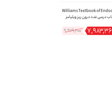
Williams Textbook of Endo
 | کتاب درسی غدد درون ریز ویلیامز
زدهم | ویلیامز غدد 2024
۷,۹۸۳,۳۶
۹,۹۷۹,۲۰۰