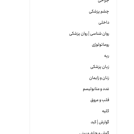
جراحی
چشم پزشکی
داخلی
روان شناسی | روان پزشکی
روماتولوژی
ریه
زبان پزشکی
زنان و زایمان
غدد و متابولیسم
قلب و عروق
کلیه
گوارش | کبد
گوش و حلق و بینی